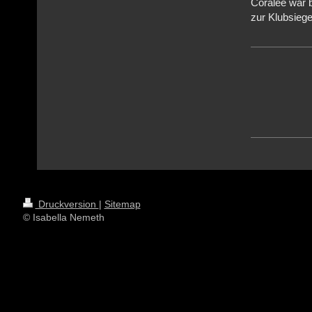
Coralee war b
zur Klubsiege
Druckversion
|
Sitemap
© Isabella Nemeth