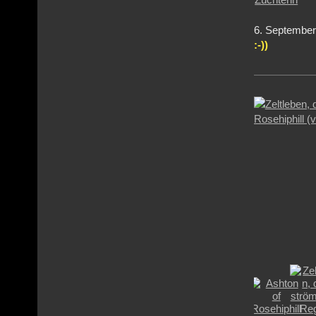
6
. Septem
:-))