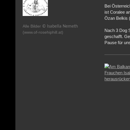
Bei Österreic
ist Coralee 
Özan Belkis 
Alle Bilder
© Isabella Nemeth
Nach 3 Dog So
(www.of-rosehiphill.at)
geschafft. Ge
Pause für uns 