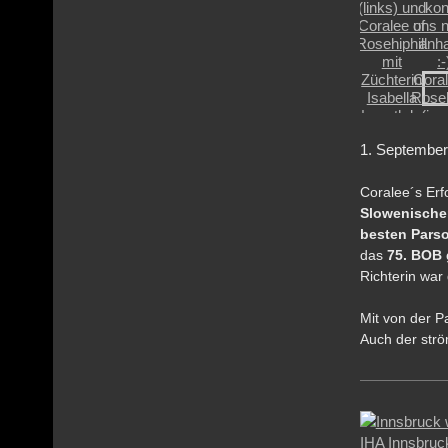
1
. Septem
Coralee´s Erfo
Slowenischen
besten Parso
das
75. BOB 
Richterin war
Mit von der Pa
Auch der str