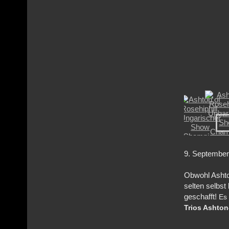
9
. Septem
Obwohl Ashton
selten selbs
geschafft!
Es 
Trios Ashton