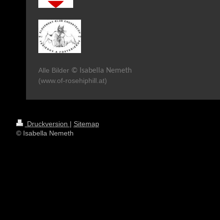
Alle Bilder
© Isabella Nemeth
(www.of-rosehiphill.at)
Druckversion
|
Sitemap
© Isabella Nemeth