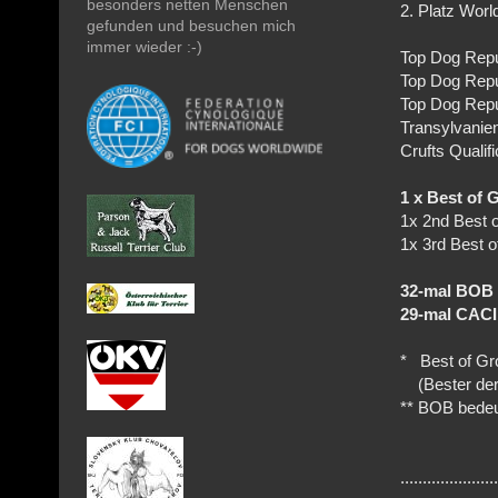
besonders netten Menschen
2. Platz Wor
gefunden und besuchen mich
immer wieder :-)
Top Dog Repu
Top Dog Repu
Top Dog Repu
Transylvanie
Crufts Qualif
1 x Best of 
1x 2nd Best 
1x 3rd Best o
32-mal BOB 
29-mal CAC
* Best of Gro
(Bester der 
** BOB bedeu
......................