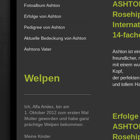
ASHTON
Fotoalbum Ashton
Rose
Erfolge von Ashton
Inter
Pedigree von Ashton
14-fac
Aktuelle Bedeckung von Ashton
Ashtons Vater
Ashton ist ein
freundlicher,
mit einem w
Kopf,
Welpen
der perfekte
und tollem Ha
Ich, Alfa Arides, bin am
1. Oktober 2012 zum ersten Mal
Erfolge
Mutter geworden und habe ganz
prächtige Welpen bekommen.
ASHTON
Rosehip
Meine Kinder