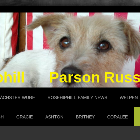
phill Parson Russel
ÄCHSTER WURF
ROSEHIPHILL-FAMILY NEWS
WELPEN -
CH
GRACIE
ASHTON
BRITNEY
CORALEE