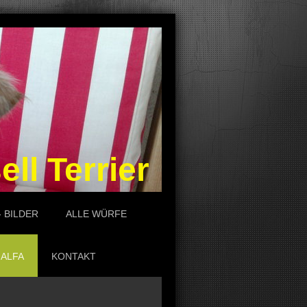
l Terrier
 BILDER
ALLE WÜRFE
ALFA
KONTAKT