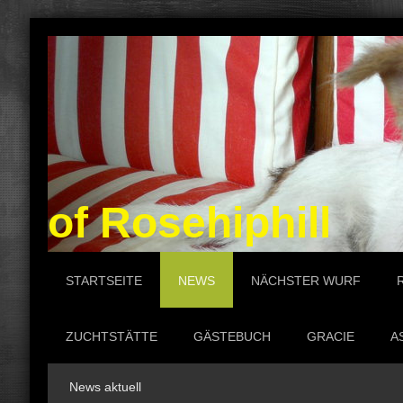
of Rosehiphill P
STARTSEITE
NEWS
NÄCHSTER WURF
ZUCHTSTÄTTE
GÄSTEBUCH
GRACIE
A
News aktuell