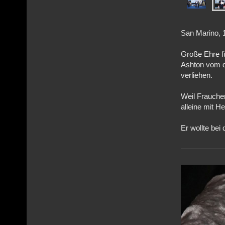
San Marino,
Große Ehre fü
Ashton vom d
verliehen.
Weil Frauche
alleine mit H
Er wollte bei