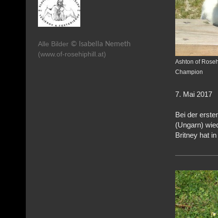
Alle Bilder
© Isabella Nemeth
(www.of-rosehiphill.at)
Ashton of Rosehi
Champion
7. Mai 2017
Bei der erst
(Ungarn) wied
Britney hat i